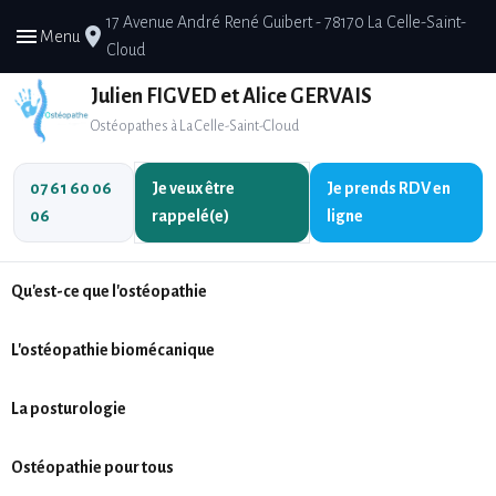
17 Avenue André René Guibert - 78170 La Celle-Saint-
menu
place
Menu
Cloud
Julien FIGVED et Alice GERVAIS
Ostéopathes à La Celle-Saint-Cloud
07 61 60 06
Je veux être
Je prends
RDV en
06
rappelé(e)
ligne
Qu'est-ce que l'ostéopathie
L'ostéopathie biomécanique
La posturologie
Ostéopathie pour tous