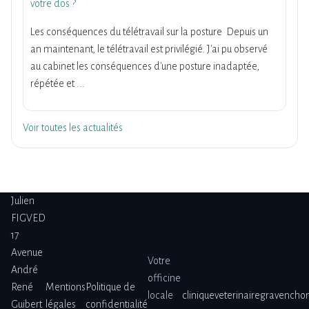
votre dos ?
Les conséquences du télétravail sur la posture Depuis un
an maintenant, le télétravail est privilégié. J'ai pu observé
au cabinet les conséquences d'une posture inadaptée,
répétée et ...
Voir toutes les actualités
Julien
FIGVED
17
Avenue
Votre
André
officine
René
Mentions
Politique de
locale
cliniqueveterinairegravencho
Guibert
légales
confidentialité