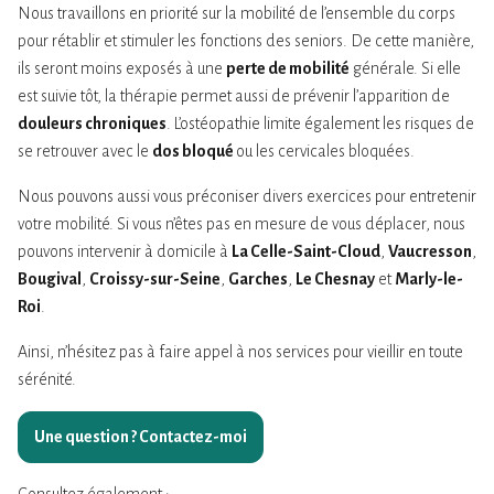
Nous travaillons en priorité sur la mobilité de l’ensemble du corps
pour rétablir et stimuler les fonctions des seniors. De cette manière,
ils seront moins exposés à une
perte de mobilité
générale. Si elle
est suivie tôt, la thérapie permet aussi de prévenir l’apparition de
douleurs chroniques
. L’ostéopathie limite également les risques de
se retrouver avec le
dos bloqué
ou les cervicales bloquées.
Nous pouvons aussi vous préconiser divers exercices pour entretenir
votre mobilité. Si vous n’êtes pas en mesure de vous déplacer, nous
pouvons intervenir à domicile à
La Celle-Saint-Cloud
,
Vaucresson
,
Bougival
,
Croissy-sur-Seine
,
Garches
,
Le Chesnay
et
Marly-le-
Roi
.
Ainsi, n’hésitez pas à faire appel à nos services pour vieillir en toute
sérénité.
Une question ?
Contactez-moi
Consultez également :