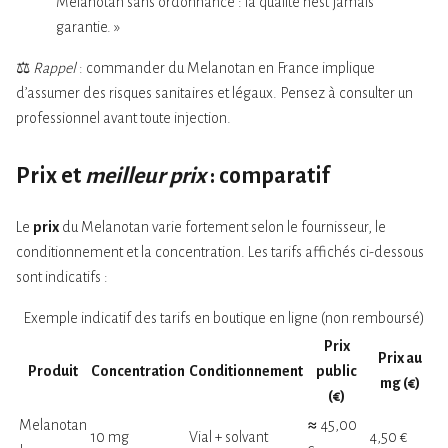
Melanotan sans ordonnance : la qualité n’est jamais
garantie. »
⚖️
Rappel
: commander du Melanotan en France implique
d’assumer des risques sanitaires et légaux. Pensez à consulter un
professionnel avant toute injection.
Prix et
meilleur prix
: comparatif
Le
prix
du Melanotan varie fortement selon le fournisseur, le
conditionnement et la concentration. Les tarifs affichés ci-dessous
sont indicatifs :
Exemple indicatif des tarifs en boutique en ligne (non remboursé)
Prix
Prix au
Produit
Concentration
Conditionnement
public
mg (€)
(€)
Melanotan
≈ 45,00
10 mg
Vial + solvant
4,50 €