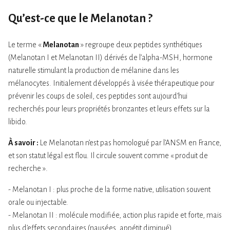
Qu’est-ce que le Melanotan ?
Le terme «
Melanotan
» regroupe deux peptides synthétiques
(Melanotan I et Melanotan II) dérivés de l’alpha-MSH, hormone
naturelle stimulant la production de mélanine dans les
mélanocytes. Initialement développés à visée thérapeutique pour
prévenir les coups de soleil, ces peptides sont aujourd’hui
recherchés pour leurs propriétés bronzantes et leurs effets sur la
libido.
À savoir :
Le Melanotan n’est pas homologué par l’ANSM en France,
et son statut légal est flou. Il circule souvent comme « produit de
recherche ».
- Melanotan I : plus proche de la forme native, utilisation souvent
orale ou injectable.
- Melanotan II : molécule modifiée, action plus rapide et forte, mais
plus d’effets secondaires (nausées, appétit diminué).