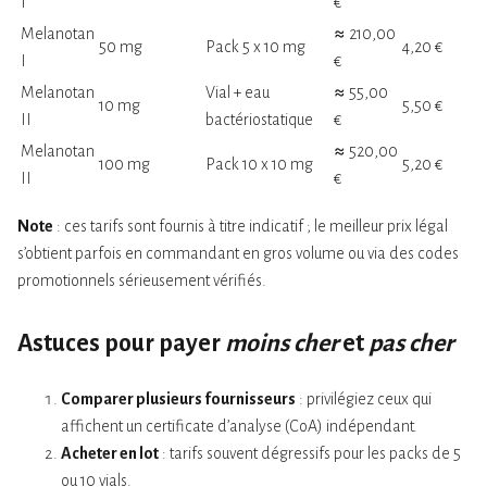
I
€
Melanotan
≈ 210,00
50 mg
Pack 5 x 10 mg
4,20 €
I
€
Melanotan
Vial + eau
≈ 55,00
10 mg
5,50 €
II
bactériostatique
€
Melanotan
≈ 520,00
100 mg
Pack 10 x 10 mg
5,20 €
II
€
Note
: ces tarifs sont fournis à titre indicatif ; le meilleur prix légal
s’obtient parfois en commandant en gros volume ou via des codes
promotionnels sérieusement vérifiés.
Astuces pour payer
moins cher
et
pas cher
Comparer plusieurs fournisseurs
: privilégiez ceux qui
affichent un certificate d’analyse (CoA) indépendant.
Acheter en lot
: tarifs souvent dégressifs pour les packs de 5
ou 10 vials.