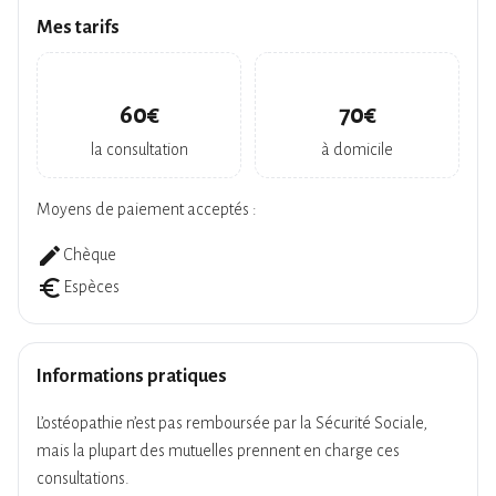
Mes tarifs
60€
70€
la consultation
à domicile
Moyens de paiement acceptés :
create
Chèque
euro_symbol
Espèces
Informations pratiques
L’ostéopathie n’est pas remboursée par la Sécurité Sociale,
mais la plupart des mutuelles prennent en charge ces
consultations.