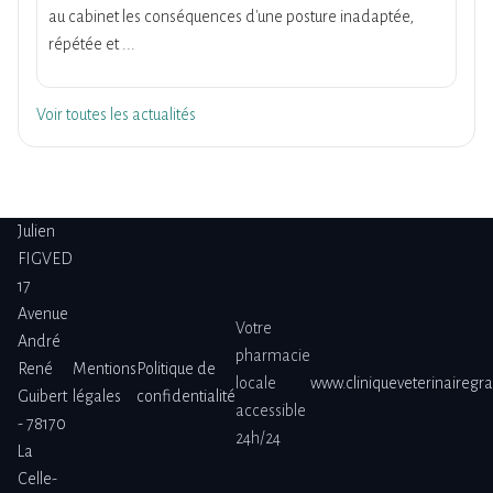
au cabinet les conséquences d'une posture inadaptée,
répétée et ...
Voir toutes les actualités
Julien
FIGVED
17
Avenue
Votre
André
pharmacie
René
Mentions
Politique de
locale
www.cliniqueveterinairegr
Guibert
légales
confidentialité
accessible
- 78170
24h/24
La
Celle-