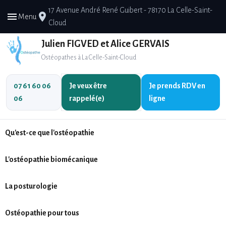
17 Avenue André René Guibert - 78170 La Celle-Saint-
menu
place
Menu
Cloud
Julien FIGVED et Alice GERVAIS
Ostéopathes à La Celle-Saint-Cloud
07 61 60 06
Je veux être
Je prends
RDV en
06
rappelé(e)
ligne
Qu'est-ce que l'ostéopathie
L'ostéopathie biomécanique
La posturologie
Ostéopathie pour tous