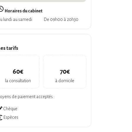
_builder
Horaires du cabinet
u lundi au samedi
De 09h00 à 20h30
es tarifs
60€
70€
la consultation
à domicile
oyens de paiement acceptés :
ate
Chèque
symbol
Espèces