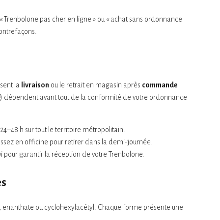
 « Trenbolone pas cher en ligne » ou « achat sans ordonnance
ontrefaçons.
sent la
livraison
ou le retrait en magasin après
commande
) dépendent avant tout de la conformité de votre ordonnance
24–48 h sur tout le territoire métropolitain.
assez en officine pour retirer dans la demi-journée.
 pour garantir la réception de votre Trenbolone.
es
ate, enanthate ou cyclohexylacétyl. Chaque forme présente une