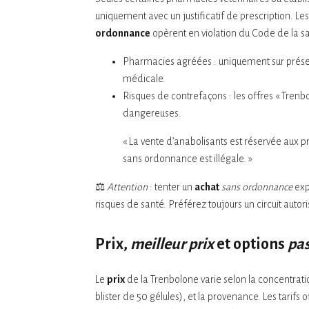
uniquement avec un justificatif de prescription. L
ordonnance
opèrent en violation du Code de la sa
Pharmacies agréées : uniquement sur prése
médicale.
Risques de contrefaçons : les offres « Tren
dangereuses.
« La vente d’anabolisants est réservée aux pr
sans ordonnance est illégale. »
⚖️
Attention
: tenter un
achat
sans ordonnance
exp
risques de santé. Préférez toujours un circuit autori
Prix,
meilleur prix
et options
pas
Le
prix
de la Trenbolone varie selon la concentrat
blister de 50 gélules), et la provenance. Les tarifs 