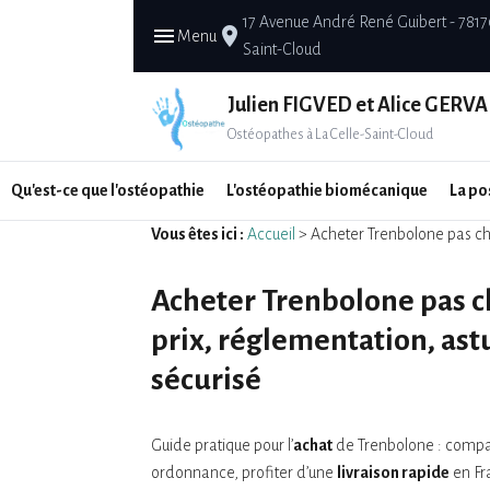
17 Avenue André René Guibert - 7817
menu
place
Menu
Saint-Cloud
Julien FIGVED et Alice GERVA
Ostéopathes à La Celle-Saint-Cloud
Qu'est-ce que l'ostéopathie
L'ostéopathie biomécanique
La po
Vous êtes ici :
Accueil
> Acheter Trenbolone pas che
Acheter Trenbolone pas ch
prix, réglementation, ast
sécurisé
Guide pratique pour l’
achat
de Trenbolone : compa
ordonnance, profiter d’une
livraison rapide
en Fr