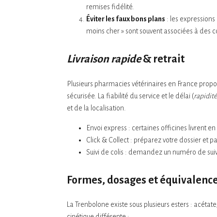
remises fidélité.
Éviter les faux bons plans
: les expressions
moins cher » sont souvent associées à des c
Livraison rapide
& retrait
Plusieurs pharmacies vétérinaires en France propo
sécurisée. La fiabilité du service et le délai (
rapidité
et de la localisation.
Envoi express : certaines officines livrent en 
Click & Collect : préparez votre dossier et p
Suivi de colis : demandez un numéro de suivi
Formes, dosages et équivalenc
La Trenbolone existe sous plusieurs esters : acét
cinétique différente :