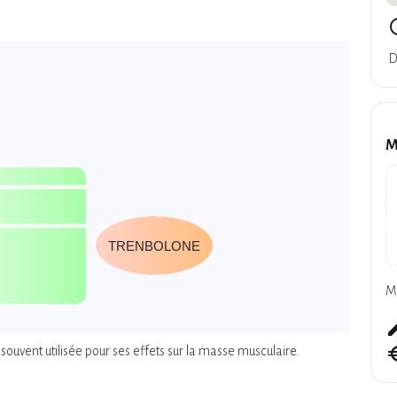
query
D
M
TRENBOLONE
M
cre
euro_
souvent utilisée pour ses effets sur la masse musculaire.