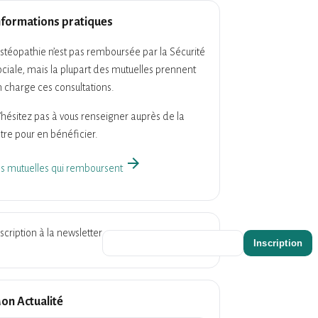
nformations pratiques
ostéopathie n’est pas remboursée par la Sécurité
ciale, mais la plupart des mutuelles prennent
 charge ces consultations.
hésitez pas à vous renseigner auprès de la
tre pour en bénéficier.
arrow_forward
es mutuelles qui remboursent
scription à la newsletter
on Actualité