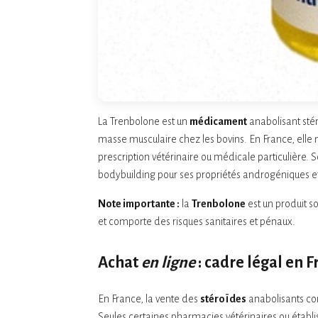
La Trenbolone est un
médicament
anabolisant stér
masse musculaire chez les bovins. En France, elle n’
prescription vétérinaire ou médicale particulière
bodybuilding pour ses propriétés androgéniques e
Note importante :
la
Trenbolone
est un produit s
et comporte des risques sanitaires et pénaux.
Achat
en ligne
: cadre légal en 
En France, la vente des
stéroïdes
anabolisants co
Seules certaines pharmacies vétérinaires ou établi