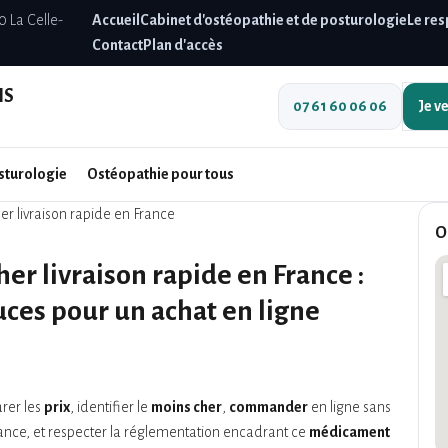
0 La Celle-
Accueil
Cabinet d'ostéopathie et de posturologie
Le res
Contact
Plan d'accès
IS
07 61 60 06 06
Je v
sturologie
Ostéopathie pour tous
r livraison rapide en France
O
er livraison rapide en France :
uces pour un achat en ligne
rer les
prix
, identifier le
moins cher
,
commander
en ligne sans
ance, et respecter la réglementation encadrant ce
médicament