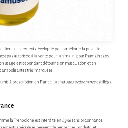
oïdien, initialement développé pour améliorer la prise de
est pas autorisée à la vente pour l’animal ni pour l’humain sans
. Son usage est cependant détourné en musculation et en
t anabolisantes très marquées.
oumis à prescription en France. L’achat
sans ordonnance
est illégal
France
mme la Trenbolone est interdite en
ligne
sans ordonnance.
ssements spécialisés peuvent dispenser ces produits, et