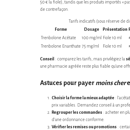
50 € la fiole), tandis que les produits importés « 
de contrefaçon.
Tarifs indicatifs (sous réserve de di
Forme
Dosage
Présentation
Trenbolone Acétate
100 mg/ml
Fiole 10 ml
Trenbolone Enanthate
75 mg/ml
Fiole 10 ml
Conseil
: comparez les tarifs, mais privilégiez la
sé
une pharmacie agréée reste plus fiable qu’une off
Astuces pour payer
moins cher
e
Choisir la forme la mieux adaptée
: l’acét
prix variables. Demandez conseil à un profes
Regrouper les commandes
: acheter en plu
d’une ordonnance conforme.
Vérifier les remises ou promotions
: certa