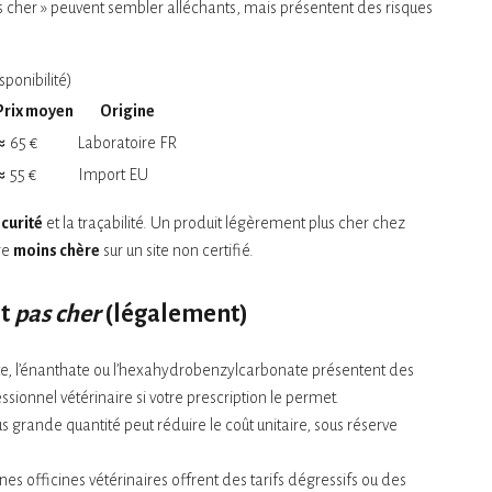
pas cher » peuvent sembler alléchants, mais présentent des risques
sponibilité)
Prix moyen
Origine
≈ 65 €
Laboratoire FR
≈ 55 €
Import EU
curité
et la traçabilité. Un produit légèrement plus cher chez
re
moins chère
sur un site non certifié.
t
pas cher
(légalement)
ate, l’énanthate ou l’hexahydrobenzylcarbonate présentent des
sionnel vétérinaire si votre prescription le permet.
s grande quantité peut réduire le coût unitaire, sous réserve
ines officines vétérinaires offrent des tarifs dégressifs ou des