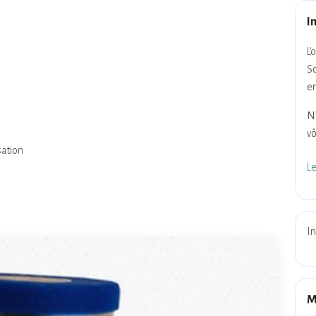
I
L’
So
en
N’
vô
sation
L
In
M