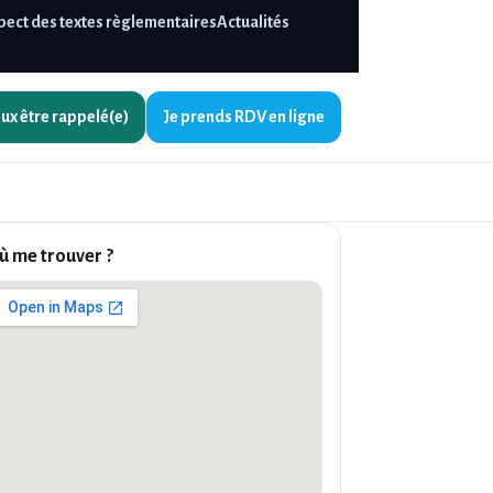
pect des textes règlementaires
Actualités
eux être
rappelé(e)
Je prends
RDV en ligne
ù me trouver ?