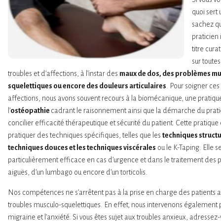
quoi sert
sachez qu’
praticien 
titre cura
sur toutes
troubles et d’affections, à l’instar des
maux de dos, des problèmes mu
squelettiques ou encore des douleurs articulaires
. Pour soigner ces
affections, nous avons souvent recours à la biomécanique, une pratiqu
l’
ostéopathie
cadrant le raisonnement ainsi que la démarche du prati
concilier efficacité thérapeutique et sécurité du patient. Cette pratique
pratiquer des techniques spécifiques, telles que les
techniques structu
techniques douces et les techniques viscérales
ou le K-Taping. Elle s
particulièrement efficace en cas d’urgence et dans le traitement des 
aiguës, d’un lumbago ou encore d’un torticolis.
Nos compétences ne s’arrêtent pas à la prise en charge des patients a
troubles musculo-squelettiques. En effet, nous intervenons également 
migraine et l’anxiété. Si vous êtes sujet aux troubles anxieux, adressez-