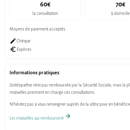
60€
70€
la consultation
à domicile
Moyens de paiement acceptés :
create
Chèque
euro_symbol
Espèces
Informations pratiques
L’ostéopathie n’est pas remboursée par la Sécurité Sociale, mais la p
mutuelles prennent en charge ces consultations.
N’hésitez pas à vous renseigner auprès de la vôtre pour en bénéficie
arrow_forward
Les mutuelles qui remboursent