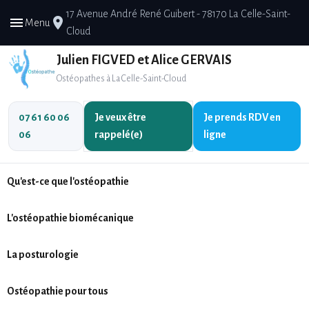
17 Avenue André René Guibert - 78170 La Celle-Saint-
menu
place
Menu
Cloud
Julien FIGVED et Alice GERVAIS
Ostéopathes à La Celle-Saint-Cloud
07 61 60 06
Je veux être
Je prends
RDV en
06
rappelé(e)
ligne
Qu'est-ce que l'ostéopathie
L'ostéopathie biomécanique
La posturologie
Ostéopathie pour tous