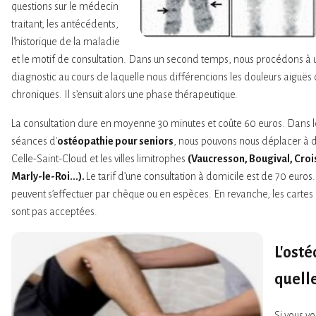
questions sur le médecin
traitant, les antécédents,
l'historique de la maladie
et le motif de consultation. Dans un second temps, nous procédons à
diagnostic au cours de laquelle nous différencions les douleurs aiguës
chroniques. Il s’ensuit alors une phase thérapeutique.
La consultation dure en moyenne 30 minutes et coûte 60 euros. Dans 
séances d'
ostéopathie pour seniors
, nous pouvons nous déplacer à d
Celle-Saint-Cloud et les villes limitrophes
(Vaucresson, Bougival, Cro
Marly-le-Roi...).
Le tarif d’une consultation à domicile est de 70 euro
peuvent s’effectuer par chèque ou en espèces. En revanche, les cartes
sont pas acceptées.
L'osté
quelle
Si vous 