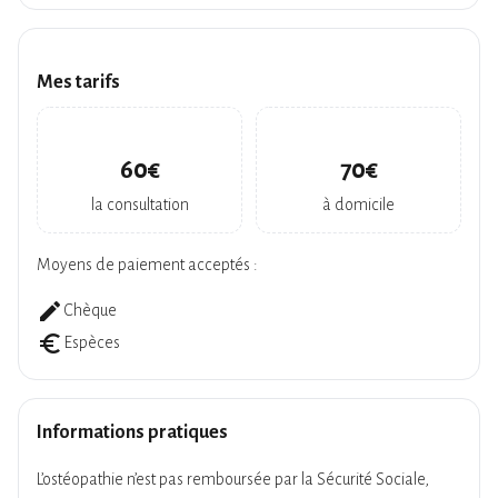
Mes tarifs
60€
70€
la consultation
à domicile
Moyens de paiement acceptés :
create
Chèque
euro_symbol
Espèces
Informations pratiques
L’ostéopathie n’est pas remboursée par la Sécurité Sociale,