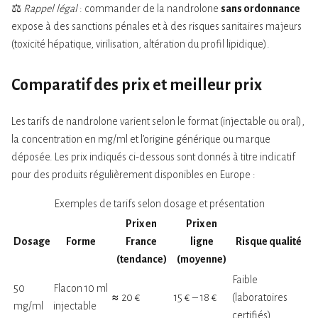
⚖️
Rappel légal
: commander de la nandrolone
sans ordonnance
expose à des sanctions pénales et à des risques sanitaires majeurs
(toxicité hépatique, virilisation, altération du profil lipidique).
Comparatif des
prix
et
meilleur prix
Les tarifs de nandrolone varient selon le format (injectable ou oral),
la concentration en mg/ml et l’origine générique ou marque
déposée. Les prix indiqués ci-dessous sont donnés à titre indicatif
pour des produits régulièrement disponibles en Europe :
Exemples de tarifs selon dosage et présentation
Prix en
Prix en
Dosage
Forme
France
ligne
Risque qualité
(tendance)
(moyenne)
Faible
50
Flacon 10 ml
≈ 20 €
15 € – 18 €
(laboratoires
mg/ml
injectable
certifiés)