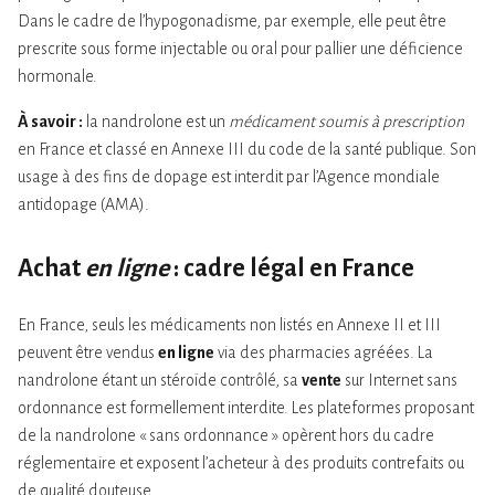
Dans le cadre de l’hypogonadisme, par exemple, elle peut être
prescrite sous forme injectable ou oral pour pallier une déficience
hormonale.
À savoir :
la nandrolone est un
médicament soumis à prescription
en France et classé en Annexe III du code de la santé publique. Son
usage à des fins de dopage est interdit par l’Agence mondiale
antidopage (AMA).
Achat
en ligne
: cadre légal en France
En France, seuls les médicaments non listés en Annexe II et III
peuvent être vendus
en ligne
via des pharmacies agréées. La
nandrolone étant un stéroïde contrôlé, sa
vente
sur Internet sans
ordonnance est formellement interdite. Les plateformes proposant
de la nandrolone « sans ordonnance » opèrent hors du cadre
réglementaire et exposent l’acheteur à des produits contrefaits ou
de qualité douteuse.