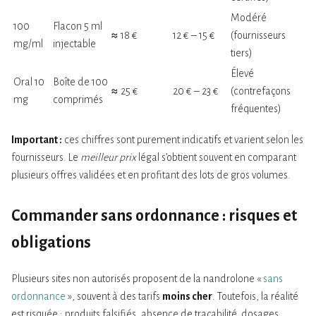
Modéré
100
Flacon 5 ml
≈ 18 €
12 € – 15 €
(fournisseurs
mg/ml
injectable
tiers)
Élevé
Oral 10
Boîte de 100
≈ 25 €
20 € – 23 €
(contrefaçons
mg
comprimés
fréquentes)
Important :
ces chiffres sont purement indicatifs et varient selon les
fournisseurs. Le
meilleur prix
légal s’obtient souvent en comparant
plusieurs offres validées et en profitant des lots de gros volumes.
Commander
sans ordonnance
: risques et
obligations
Plusieurs sites non autorisés proposent de la nandrolone «
sans
ordonnance
», souvent à des tarifs
moins cher
. Toutefois, la réalité
est risquée : produits falsifiés, absence de traçabilité, dosages