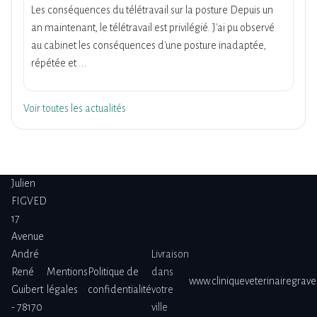
Les conséquences du télétravail sur la posture Depuis un
an maintenant, le télétravail est privilégié. J'ai pu observé
au cabinet les conséquences d'une posture inadaptée,
répétée et ...
Voir toutes les actualités
Julien
FIGVED
17
Avenue
André
Livraison
René
Mentions
Politique de
dans
www.cliniqueveterinairegrav
Guibert
légales
confidentialité
votre
- 78170
ville