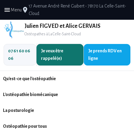
17 Avenue André René Guibert - 78170 La Celle-Saint-
menu
place
Menu
Cloud
Julien FIGVED et Alice GERVAIS
Ostéopathes à La Celle-Saint-Cloud
07 61 60 06
Je veux être
Je prends
RDV en
06
rappelé(e)
ligne
Qu'est-ce que l'ostéopathie
L'ostéopathie biomécanique
La posturologie
Ostéopathie pour tous