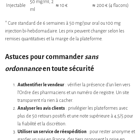
50 mg/ml, 2
Injectable
≈ 10 €
≈ 200 € (4 flacons)
ml
* Cure standard de 6 semaines à 50 mg/jour oral ou 100 mg
injection bi-hebdomadaire. Les prix peuvent changer selon les
remises quantitatives et la marge de la plateforme.
Astuces pour commander
sans
ordonnance
en toute sécurité
Authentifier le vendeur
: vérifier la présence d’un lien vers
l’Ordre des pharmaciens et un numéro de registre. Un site
transparent n’a rien à cacher.
Analyser les avis clients
: privilégier les plateformes avec
plus de 50 retours positifs et une note supérieure à 4,5/5 pour
la fiabilité et la discrétion.
Utiliser un service de réexpédition
: pour rester anonyme et
garder un suivi en France, des tiers proposent la prise en