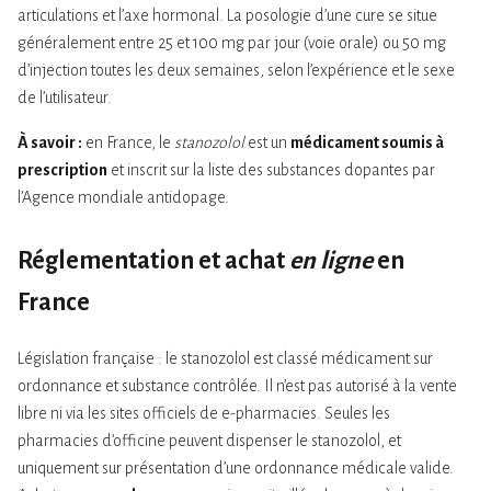
articulations et l’axe hormonal. La posologie d’une cure se situe
généralement entre 25 et 100 mg par jour (voie orale) ou 50 mg
d’injection toutes les deux semaines, selon l’expérience et le sexe
de l’utilisateur.
À savoir :
en France, le
stanozolol
est un
médicament soumis à
prescription
et inscrit sur la liste des substances dopantes par
l’Agence mondiale antidopage.
Réglementation et achat
en ligne
en
France
Législation française : le stanozolol est classé médicament sur
ordonnance et substance contrôlée. Il n’est pas autorisé à la vente
libre ni via les sites officiels de e-pharmacies. Seules les
pharmacies d’officine peuvent dispenser le stanozolol, et
uniquement sur présentation d’une ordonnance médicale valide.