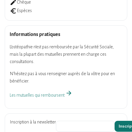
create
Chèque
euro_symbol
Espèces
Informations pratiques
L’ostéopathie n’est pas remboursée par la Sécurité Sociale,
mais la plupart des mutuelles prennent en charge ces
consultations.
N’hésitez pas à vous renseigner auprès de la vôtre pour en
bénéficier.
arrow_forward
Les mutuelles qui remboursent
Inscription à la newsletter