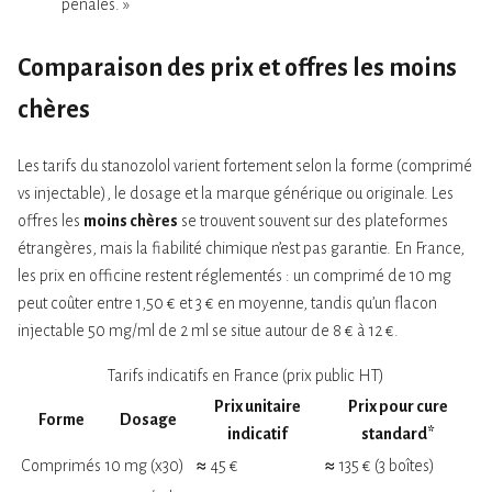
pénales. »
Comparaison des prix et offres les moins
chères
Les tarifs du stanozolol varient fortement selon la forme (comprimé
vs injectable), le dosage et la marque générique ou originale. Les
offres les
moins chères
se trouvent souvent sur des plateformes
étrangères, mais la fiabilité chimique n’est pas garantie. En France,
les prix en officine restent réglementés : un comprimé de 10 mg
peut coûter entre 1,50 € et 3 € en moyenne, tandis qu’un flacon
injectable 50 mg/ml de 2 ml se situe autour de 8 € à 12 €.
Tarifs indicatifs en France (prix public HT)
Prix unitaire
Prix pour cure
Forme
Dosage
indicatif
standard*
Comprimés
10 mg (x30)
≈ 45 €
≈ 135 € (3 boîtes)