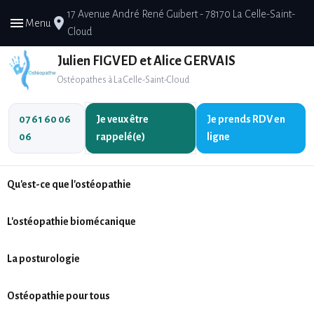
17 Avenue André René Guibert - 78170 La Celle-Saint-
menu
place
Menu
Cloud
Julien FIGVED et Alice GERVAIS
Ostéopathes à La Celle-Saint-Cloud
07 61 60 06
Je veux être
Je prends
RDV en
06
rappelé(e)
ligne
Qu'est-ce que l'ostéopathie
L'ostéopathie biomécanique
La posturologie
Ostéopathie pour tous