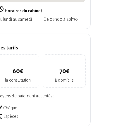
_builder
Horaires du cabinet
u lundi au samedi
De 09h00 à 20h30
es tarifs
60€
70€
la consultation
à domicile
oyens de paiement acceptés :
ate
Chèque
symbol
Espèces