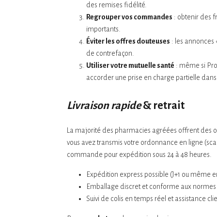
des remises fidélité.
Regrouper vos commandes
: obtenir des f
importants.
Éviter les offres douteuses
: les annonces 
de contrefaçon.
Utiliser votre mutuelle santé
: même si Pro
accorder une prise en charge partielle dans
Livraison rapide
& retrait
La majorité des pharmacies agréées offrent des 
vous avez transmis votre ordonnance en ligne (scan
commande pour expédition sous 24 à 48 heures.
Expédition express possible (J+1 ou même en 
Emballage discret et conforme aux normes
Suivi de colis en temps réel et assistance cl