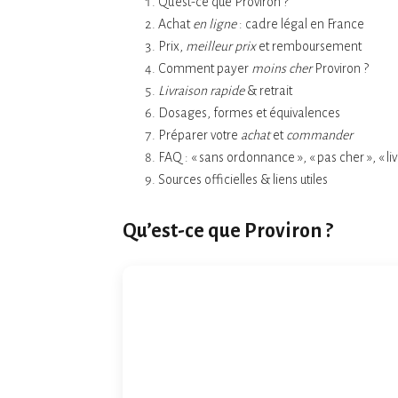
Qu’est-ce que Proviron ?
Achat
en ligne
: cadre légal en France
Prix,
meilleur prix
et remboursement
Comment payer
moins cher
Proviron ?
Livraison rapide
& retrait
Dosages, formes et équivalences
Préparer votre
achat
et
commander
FAQ : « sans ordonnance », « pas cher », « li
Sources officielles & liens utiles
Qu’est-ce que Proviron ?