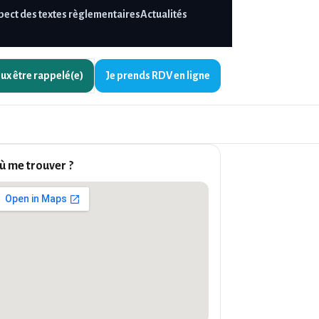
pect des textes règlementaires
Actualités
eux être
rappelé(e)
Je prends
RDV en ligne
ù me trouver ?