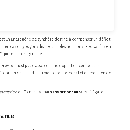
e, est un androgène de synthèse destiné à compenser un déficit
it en cas d’hypogonadisme, troubles hormonaux et parfois en
 l’équilibre androgénique.
s, Proviron n’est pas classé comme dopant en compétition
mélioration de la libido, du bien-être hormonal et au maintien de
scription
en France. L’achat
sans ordonnance
est illégal et
France