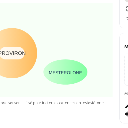
query
D
M
PROVIRON
MESTEROLONE
M
al souvent utilisé pour traiter les carences en testostérone.
cre
euro_