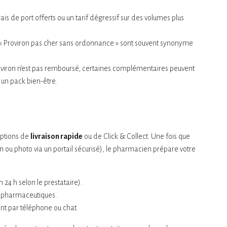
rais de port offerts ou un tarif dégressif sur des volumes plus
« Proviron pas cher sans ordonnance » sont souvent synonyme
viron n’est pas remboursé, certaines complémentaires peuvent
 un pack bien-être.
options de
livraison rapide
ou de Click & Collect. Une fois que
 ou photo via un portail sécurisé), le pharmacien prépare votre
24 h selon le prestataire).
 pharmaceutiques.
ient par téléphone ou chat.