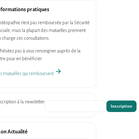
nformations pratiques
ostéopathie n’est pas remboursée par la Sécurité
ciale, mais la plupart des mutuelles prennent
 charge ces consultations.
hésitez pas à vous renseigner auprès de la
tre pour en bénéficier.
arrow_forward
es mutuelles qui remboursent
scription à la newsletter
on Actualité