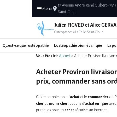
17 Avenue André René Guibert - 7817
menu
place
Menu
Saint-Cloud
Julien FIGVED et Alice GERVA
Ostéopathes à La Celle-Saint-Cloud
Qu'est-ce que l'ostéopathie
L'ostéopathie biomécanique
La po
Vous êtes ici :
Accueil
> Acheter Proviron livraison 
Acheter Proviron livraison
prix, commander sans ord
Guide complet pour l’
achat
et le
commander
de Pr
cher
ou
moins cher
, options d’
achat en ligne
ave
pratiques pour un
achat
sécurisé sur internet.