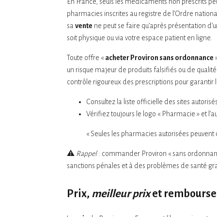
En France, seuls les médicaments non prescrits peu
pharmacies inscrites au registre de l’Ordre nation
sa
vente
ne peut se faire qu’après présentation d’
soit physique ou via votre espace patient en ligne.
Toute offre «
acheter Proviron sans ordonnance
»
un risque majeur de produits falsifiés ou de qualit
contrôle rigoureux des prescriptions pour garantir l
Consultez la liste officielle des sites autor
Vérifiez toujours le logo « Pharmacie » et l’au
« Seules les pharmacies autorisées peuvent d
⚠️
Rappel
: commander Proviron « sans ordonnance 
sanctions pénales et à des problèmes de santé gr
Prix,
meilleur prix
et rembours