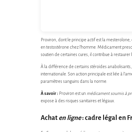
Proviron, dont le principe actif est la mesterolon
en testostérone chez l’homme. Médicament prescr
soutien de certaines cures, il contribue à restaurer
À la différence de certains stéroïdes anabolisant
internationale. Son action principale est liée à l’a
paramètres sanguins dans la norme.
À savoir :
Proviron est un
médicament soumis à pre
expose à des risques sanitaires et légaux.
Achat
en ligne
: cadre légal en 