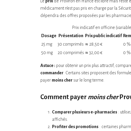
Le
prix
de Proviron en France est libre mais rest
médicament n’est pas pris en charge par la Sécuri
dépendra des offres proposées par les pharmacies,
Prix indicatif en officine (variab
Dosage
Présentation
Prix public indicatif
Rem
25 mg
30 comprimés
≈ 28,50 €
0 %
50 mg
20 comprimés
≈ 32,00 €
0 %
Astuce :
pour obtenir un prix plus attractif, compa
commander
. Certains sites proposent des formu
payer
moins cher
sur le long terme.
Comment payer
moins cher
Prov
Comparer plusieurs e-pharmacies
: utili
affichés.
Profiter des promotions
: certaines pharm