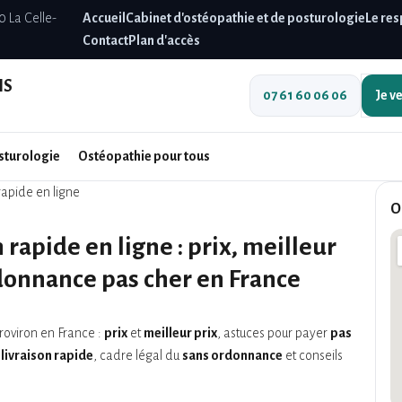
0 La Celle-
Accueil
Cabinet d'ostéopathie et de posturologie
Le res
Contact
Plan d'accès
IS
07 61 60 06 06
Je v
sturologie
Ostéopathie pour tous
rapide en ligne
O
 rapide en ligne : prix, meilleur
onnance pas cher en France
oviron en France :
prix
et
meilleur prix
, astuces pour payer
pas
c
livraison rapide
, cadre légal du
sans ordonnance
et conseils