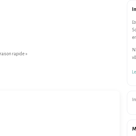
I
L’
So
en
N’
vraison rapide »
vô
L
In
M