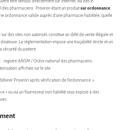
vent être vendus directement sur Internet, via des e-
al des pharmaciens. Proviron étant un produit
sur ordonnance
,
une ordonnance valide auprès d’une pharmacie habilitée, qu’elle
 sur des sites non autorisés constitue un délit de vente illégale et
é douteuse. La règlementation impose une traçabilité stricte et un
a sécurité du patient.
isés : registre ANSM / Ordre national des pharmaciens.
torisation affichée sur le site.
élivrer Proviron après vérification de l’ordonnance. »
» ou via un fournisseur non habilité vous expose à des
aves.
ement