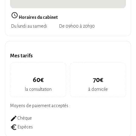
query_builder
Horaires du cabinet
Du lundi au samedi
De 09h00 à 20h30
Mes tarifs
60€
70€
la consultation
à domicile
Moyens de paiement acceptés :
create
Chèque
euro_symbol
Espèces