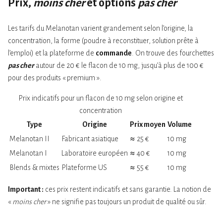
Prix,
moins cher
et options
pas cher
Les tarifs du Melanotan varient grandement selon l’origine, la
concentration, la forme (poudre à reconstituer, solution prête à
l’emploi) et la plateforme de
commande
. On trouve des fourchettes
pas cher
autour de 20 € le flacon de 10 mg, jusqu’à plus de 100 €
pour des produits « premium ».
Prix indicatifs pour un flacon de 10 mg selon origine et
concentration
Type
Origine
Prix moyen
Volume
Melanotan II
Fabricant asiatique
≈ 25 €
10 mg
Melanotan I
Laboratoire européen
≈ 40 €
10 mg
Blends & mixtes
Plateforme US
≈ 55 €
10 mg
Important :
ces prix restent indicatifs et sans garantie. La notion de
«
moins cher
» ne signifie pas toujours un produit de qualité ou sûr.