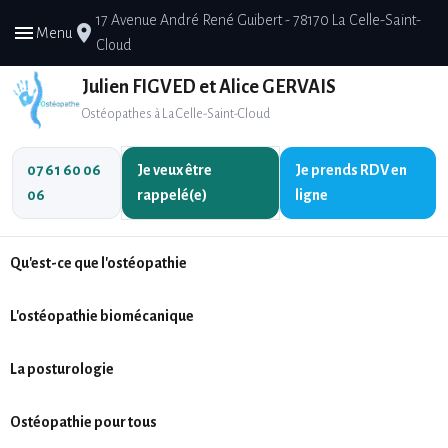
17 Avenue André René Guibert - 78170 La Celle-Saint-
menu
place
Menu
Cloud
Julien FIGVED et Alice GERVAIS
Ostéopathes à La Celle-Saint-Cloud
07 61 60 06
Je veux être
Je prends
RDV en
06
rappelé(e)
ligne
Qu'est-ce que l'ostéopathie
L'ostéopathie biomécanique
La posturologie
Ostéopathie pour tous