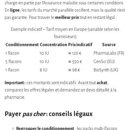
charge en partie par l’Assurance maladie sous certaines conditions.
En
ligne
, les tarifs du marché parallèle oscillent, mais la qualité n’est
pas garantie. Pour trouver le
meilleur prix
tout en restant légal :
Exemple indicatif – Tarif moyen en Europe (variable selon les
fournisseurs)
Conditionnement
Concentration
Prix indicatif
Source
1 flacon
10 IU
≈ 120 €
PharmaLabs (FR)
5 flacons
10 IU
≈ 550 €
GenSci (EU)
1 flacon
8 IU
≈ 98 €
BioSynth (UK)
Important :
ces montants sont indicatifs. Avant tout
achat
,
comparez les offres légales et demandez un devis détaillé à la
pharmacie.
Payer
pas cher
: conseils légaux
Regrouper le conditionnement
: les packs multi-flacons