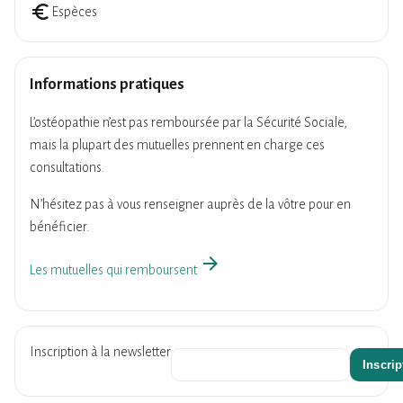
euro_symbol
Espèces
Informations pratiques
L’ostéopathie n’est pas remboursée par la Sécurité Sociale,
mais la plupart des mutuelles prennent en charge ces
consultations.
N’hésitez pas à vous renseigner auprès de la vôtre pour en
bénéficier.
arrow_forward
Les mutuelles qui remboursent
Inscription à la newsletter