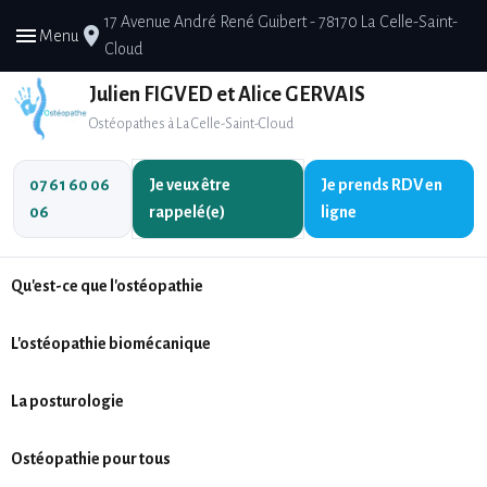
17 Avenue André René Guibert - 78170 La Celle-Saint-
menu
place
Menu
Cloud
Julien FIGVED et Alice GERVAIS
Ostéopathes à La Celle-Saint-Cloud
07 61 60 06
Je veux être
Je prends
RDV en
06
rappelé(e)
ligne
Qu'est-ce que l'ostéopathie
L'ostéopathie biomécanique
La posturologie
Ostéopathie pour tous