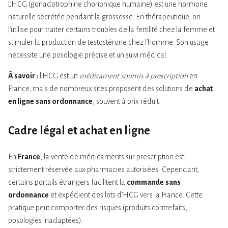
L’HCG (gonadotrophine chorionique humaine) est une hormone
naturelle sécrétée pendant la grossesse. En thérapeutique, on
l’utilise pour traiter certains troubles de la fertilité chez la femme et
stimuler la production de testostérone chez l’homme. Son usage
nécessite une posologie précise et un suivi médical.
À savoir :
l’HCG est un
médicament soumis à prescription
en
France, mais de nombreux sites proposent des solutions de
achat
en ligne
sans ordonnance
, souvent à prix réduit.
Cadre légal et achat en ligne
En
France
, la vente de médicaments sur prescription est
strictement réservée aux pharmacies autorisées. Cependant,
certains portails étrangers facilitent la
commande
sans
ordonnance
et expédient des lots d’HCG vers la France. Cette
pratique peut comporter des risques (produits contrefaits,
posologies inadaptées).