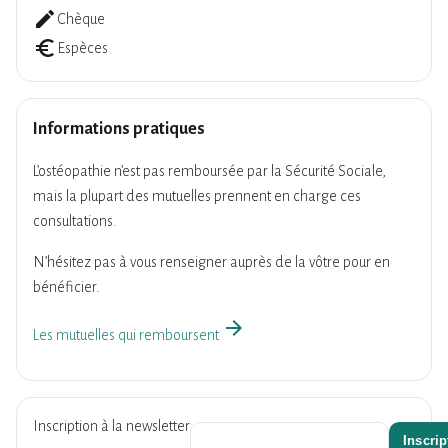
create
Chèque
euro_symbol
Espèces
Informations pratiques
L’ostéopathie n’est pas remboursée par la Sécurité Sociale,
mais la plupart des mutuelles prennent en charge ces
consultations.
N’hésitez pas à vous renseigner auprès de la vôtre pour en
bénéficier.
arrow_forward
Les mutuelles qui remboursent
Inscription à la newsletter