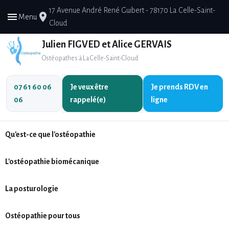
17 Avenue André René Guibert - 78170 La Celle-Saint-
menu
place
Menu
Cloud
Julien FIGVED et Alice GERVAIS
Ostéopathes à La Celle-Saint-Cloud
07 61 60 06
Je veux être
Je prends
RDV en
06
rappelé(e)
ligne
Qu'est-ce que l'ostéopathie
L'ostéopathie biomécanique
La posturologie
Ostéopathie pour tous