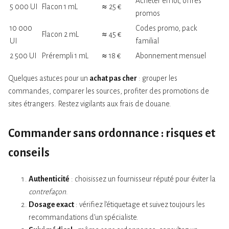
Acheter en lot, offres
5 000 UI
Flacon 1 mL
≈ 25 €
promos
10 000
Codes promo, pack
Flacon 2 mL
≈ 45 €
UI
familial
2 500 UI
Prérempli 1 mL
≈ 18 €
Abonnement mensuel
Quelques astuces pour un
achat pas cher
: grouper les
commandes, comparer les sources, profiter des promotions de
sites étrangers. Restez vigilants aux frais de douane.
Commander sans ordonnance : risques et
conseils
Authenticité
: choisissez un fournisseur réputé pour éviter la
contrefaçon
.
Dosage exact
: vérifiez l’étiquetage et suivez toujours les
recommandations d’un spécialiste.