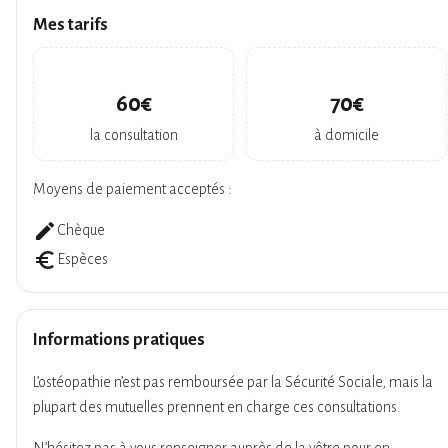
Mes tarifs
60€
70€
la consultation
à domicile
Moyens de paiement acceptés :
create
Chèque
euro_symbol
Espèces
Informations pratiques
L’ostéopathie n’est pas remboursée par la Sécurité Sociale, mais la
plupart des mutuelles prennent en charge ces consultations.