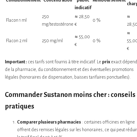
char
indicatif
250
≈ 28,50
≈
Flacon 1 ml
0 %
mg/testostérone
€
28,50
≈
≈ 55,00
Flacon 2 ml
250 mg/ml
0 %
55,0
€
€
Important :
ces tarifs sont fournis à titre indicatif. Le
prix
exact dépen
de la pharmacie, du conditionnement et des éventuelles promotions
légales (honoraires de dispensation, baisses tarifaires ponctuelles).
Commander Sustanon
moins cher
: conseils
pratiques
Comparer plusieurs pharmacies
: certaines officines en ligne
offrent des remises légales sur les honoraires, ce qui peut rédui