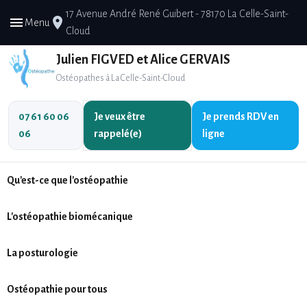
17 Avenue André René Guibert - 78170 La Celle-Saint-
menu
place
Menu
Cloud
Julien FIGVED et Alice GERVAIS
Ostéopathes à La Celle-Saint-Cloud
07 61 60 06
Je veux être
Je prends
RDV en
06
rappelé(e)
ligne
Qu'est-ce que l'ostéopathie
L'ostéopathie biomécanique
La posturologie
Ostéopathie pour tous