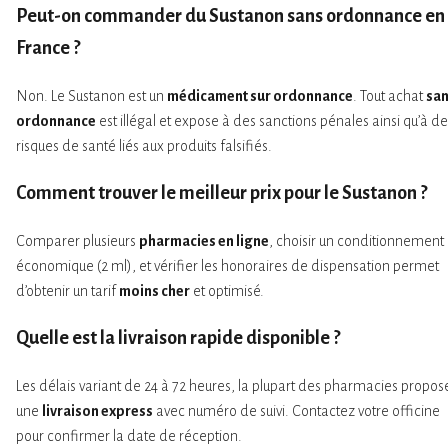
Peut-on commander du Sustanon
sans ordonnance
en
France ?
Non. Le Sustanon est un
médicament sur ordonnance
. Tout achat
sa
ordonnance
est illégal et expose à des sanctions pénales ainsi qu’à d
risques de santé liés aux produits falsifiés.
Comment trouver le
meilleur prix
pour le Sustanon ?
Comparer plusieurs
pharmacies en ligne
, choisir un conditionnement
économique (2 ml), et vérifier les honoraires de dispensation permet
d’obtenir un tarif
moins cher
et optimisé.
Quelle est la
livraison rapide
disponible ?
Les délais variant de 24 à 72 heures, la plupart des pharmacies propos
une
livraison express
avec numéro de suivi. Contactez votre officine
pour confirmer la date de réception.