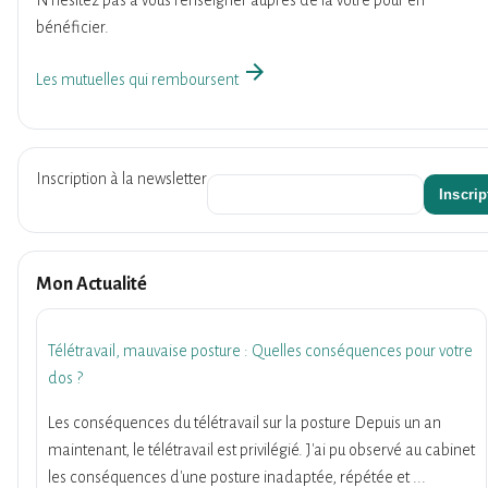
N’hésitez pas à vous renseigner auprès de la vôtre pour en
bénéficier.
arrow_forward
Les mutuelles qui remboursent
Inscription à la newsletter
Mon Actualité
Télétravail, mauvaise posture : Quelles conséquences pour votre
dos ?
Les conséquences du télétravail sur la posture Depuis un an
maintenant, le télétravail est privilégié. J'ai pu observé au cabinet
les conséquences d'une posture inadaptée, répétée et ...