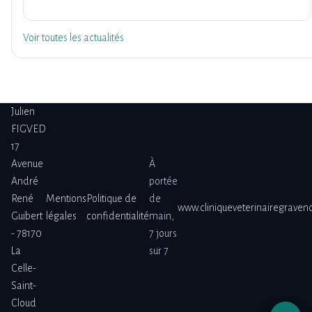
Voir toutes les actualités
Julien
FIGVED
17
Avenue
À
André
portée
René
Mentions
Politique de
de
www.cliniqueveterinairegraven
Guibert
légales
confidentialité
main,
- 78170
7 jours
La
sur 7
Celle-
Saint-
Cloud