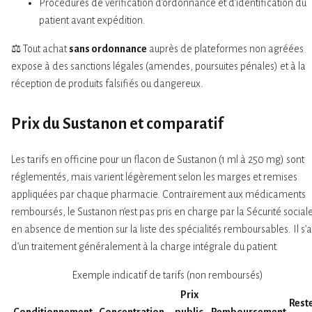
Procédures de vérification d’ordonnance et d’identification du
patient avant expédition.
⚖️ Tout achat
sans ordonnance
auprès de plateformes non agréées
expose à des sanctions légales (amendes, poursuites pénales) et à la
réception de produits falsifiés ou dangereux.
Prix
du Sustanon et comparatif
Les tarifs en officine pour un flacon de Sustanon (1 ml à 250 mg) sont
réglementés, mais varient légèrement selon les marges et remises
appliquées par chaque pharmacie. Contrairement aux médicaments
remboursés, le Sustanon n’est pas pris en charge par la Sécurité social
en absence de mention sur la liste des spécialités remboursables. Il s’a
d’un traitement généralement à la charge intégrale du patient.
Exemple indicatif de tarifs (non remboursés)
Prix
Reste
Conditionnement
Concentration
public
Remboursement