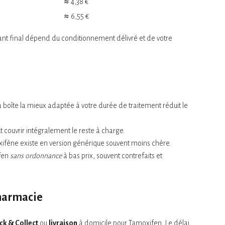
≈ 4,38 €
≈ 6,55 €
ontant final dépend du conditionnement délivré et de votre
la boîte la mieux adaptée à votre durée de traitement réduit le
t couvrir intégralement le reste à charge.
xifène existe en version générique souvent moins chère.
fen
sans ordonnance
à bas prix, souvent contrefaits et
pharmacie
ick & Collect
ou
livraison
à domicile pour Tamoxifen. Le délai