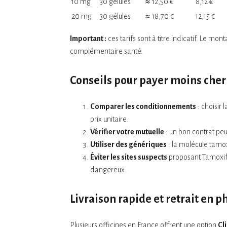
10 mg
30 gélules
≈ 12,50 €
8,12 €
20 mg
30 gélules
≈ 18,70 €
12,15 €
Important :
ces tarifs sont à titre indicatif. Le m
complémentaire santé.
Conseils pour payer moins cher
Comparer les conditionnements
: choisir 
prix unitaire.
Vérifier votre mutuelle
: un bon contrat peu
Utiliser des génériques
: la molécule tamo
Éviter les sites suspects
proposant Tamoxi
dangereux.
Livraison rapide et retrait en 
Plusieurs officines en France offrent une option
Cl