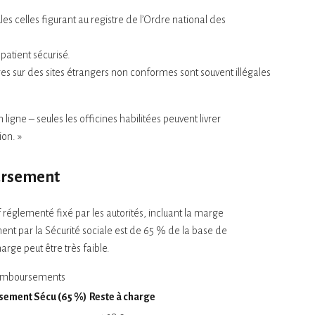
s celles figurant au registre de l’Ordre national des
patient sécurisé.
es sur des sites étrangers non conformes sont souvent illégales
gne – seules les officines habilitées peuvent livrer
ion. »
oursement
églementé fixé par les autorités, incluant la marge
nt par la Sécurité sociale est de 65 % de la base de
rge peut être très faible.
remboursements
ement Sécu (65 %)
Reste à charge