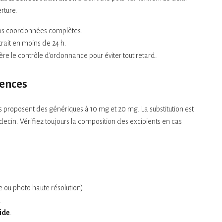
rture.
os coordonnées complètes.
trait en moins de 24 h.
ère le contrôle d’ordonnance pour éviter tout retard.
lences
s proposent des génériques à 10 mg et 20 mg. La substitution est
decin. Vérifiez toujours la composition des excipients en cas
 ou photo haute résolution).
.
pide
.