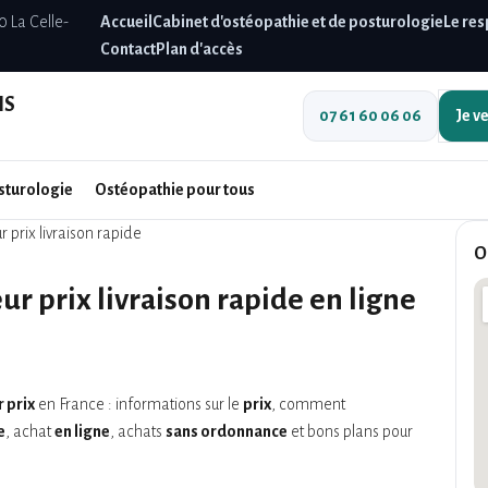
0 La Celle-
Accueil
Cabinet d'ostéopathie et de posturologie
Le res
Contact
Plan d'accès
IS
07 61 60 06 06
Je v
sturologie
Ostéopathie pour tous
 prix livraison rapide
O
r prix livraison rapide en ligne
r prix
en France : informations sur le
prix
, comment
e
, achat
en ligne
, achats
sans ordonnance
et bons plans pour