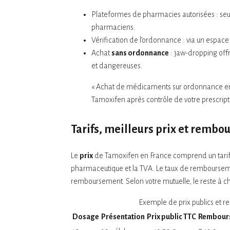
Plateformes de pharmacies autorisées : seule
pharmaciens.
Vérification de l’ordonnance : via un espace 
Achat
sans ordonnance
: jaw-dropping offr
et dangereuses.
« Achat de médicaments sur ordonnance en li
Tamoxifen après contrôle de votre prescript
Tarifs, meilleurs prix et remb
Le
prix
de Tamoxifen en France comprend un tarif r
pharmaceutique et la TVA. Le taux de rembourseme
remboursement. Selon votre mutuelle, le reste à cha
Exemple de prix publics et 
Dosage
Présentation
Prix public TTC
Rembours