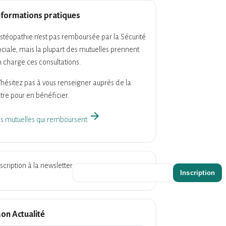
nformations pratiques
ostéopathie n’est pas remboursée par la Sécurité
ciale, mais la plupart des mutuelles prennent
 charge ces consultations.
hésitez pas à vous renseigner auprès de la
tre pour en bénéficier.
arrow_forward
es mutuelles qui remboursent
scription à la newsletter
on Actualité