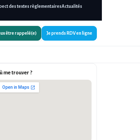
pect des textes règlementaires
Actualités
eux être
rappelé(e)
Je prends
RDV en ligne
ù me trouver ?