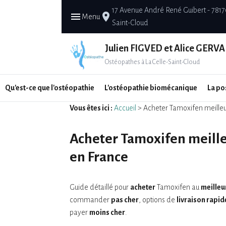
17 Avenue André René Guibert - 7817
menu
place
Menu
Saint-Cloud
Julien FIGVED et Alice GERVA
Ostéopathes à La Celle-Saint-Cloud
Qu'est-ce que l'ostéopathie
L'ostéopathie biomécanique
La po
Vous êtes ici :
Accueil
> Acheter Tamoxifen meilleur
Acheter Tamoxifen meilleu
en France
Guide détaillé pour
acheter
Tamoxifen au
meilleu
commander
pas cher
, options de
livraison rapid
payer
moins cher
.