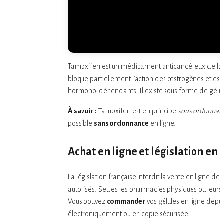
Tamoxifen est un médicament anticancéreux de la 
bloque partiellement l'action des œstrogènes et est 
hormono-dépendants. Il existe sous forme de gélu
À savoir :
Tamoxifen est en principe
sous ordonnan
possible
sans ordonnance
en ligne.
Achat en ligne et législation en
La législation française interdit la vente en ligne
autorisés. Seules les pharmacies physiques ou leu
Vous pouvez
commander
vos gélules en ligne dep
électroniquement ou en copie sécurisée.