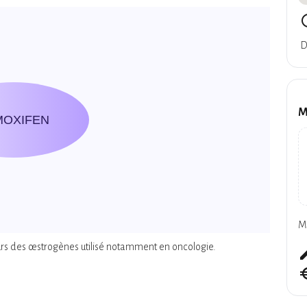
query
D
M
MOXIFEN
M
urs des œstrogènes utilisé notamment en oncologie.
cre
euro_