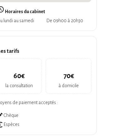
_builder
Horaires du cabinet
u lundi au samedi
De 09h00 à 20h30
es tarifs
60€
70€
la consultation
à domicile
oyens de paiement acceptés :
ate
Chèque
symbol
Espèces