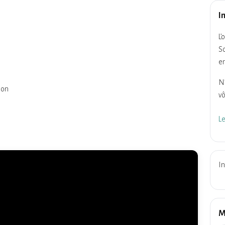
I
L’
So
en
N’
son
vô
L
In
M