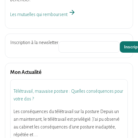
arrow_forward
Les mutuelles qui remboursent
Inscription à la newsletter
Mon Actualité
Télétravail, mauvaise posture : Quelles conséquences pour
votre dos ?
Les conséquences du télétravail sur la posture Depuis un
an maintenant, le télétravail est privilégié. J'ai pu observé
au cabinet les conséquences d'une posture inadaptée,
répétée et ...