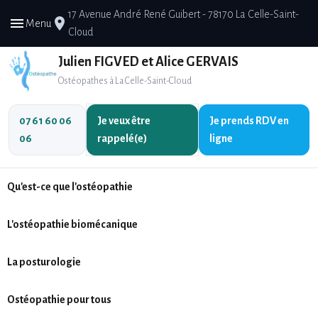
17 Avenue André René Guibert - 78170 La Celle-Saint-
menu
place
Menu
Cloud
Julien FIGVED et Alice GERVAIS
Ostéopathes à La Celle-Saint-Cloud
07 61 60 06
Je veux être
Je prends
RDV en
06
rappelé(e)
ligne
Qu'est-ce que l'ostéopathie
L'ostéopathie biomécanique
La posturologie
Ostéopathie pour tous