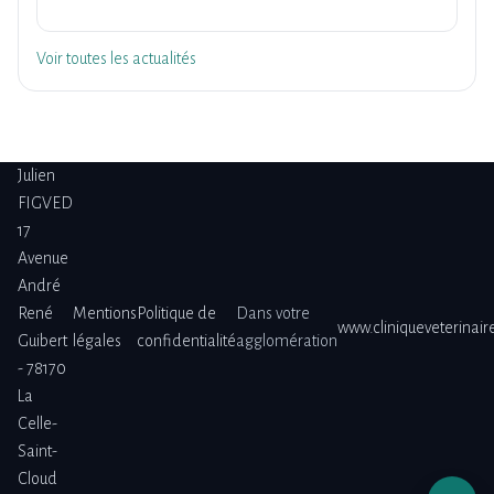
Voir toutes les actualités
Julien
FIGVED
17
Avenue
André
René
Mentions
Politique de
Dans votre
www.cliniqueveterinai
Guibert
légales
confidentialité
agglomération
- 78170
La
Celle-
Saint-
Cloud