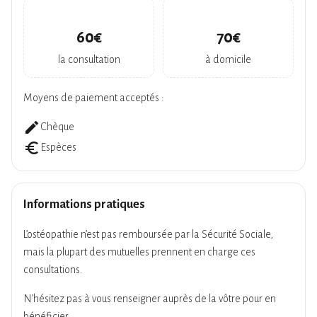
60€
70€
la consultation
à domicile
Moyens de paiement acceptés :
create
Chèque
euro_symbol
Espèces
Informations pratiques
L’ostéopathie n’est pas remboursée par la Sécurité Sociale,
mais la plupart des mutuelles prennent en charge ces
consultations.
N’hésitez pas à vous renseigner auprès de la vôtre pour en
bénéficier.