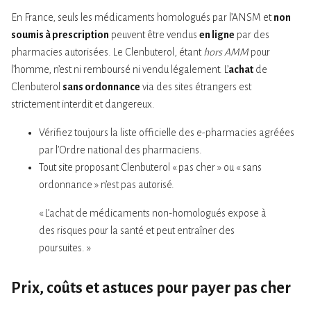
En France, seuls les médicaments homologués par l’ANSM et
non
soumis à prescription
peuvent être vendus
en ligne
par des
pharmacies autorisées. Le Clenbuterol, étant
hors AMM
pour
l’homme, n’est ni remboursé ni vendu légalement. L’
achat
de
Clenbuterol
sans ordonnance
via des sites étrangers est
strictement interdit et dangereux.
Vérifiez toujours la liste officielle des e-pharmacies agréées
par l’Ordre national des pharmaciens.
Tout site proposant Clenbuterol « pas cher » ou « sans
ordonnance » n’est pas autorisé.
« L’achat de médicaments non-homologués expose à
des risques pour la santé et peut entraîner des
poursuites. »
Prix, coûts et astuces pour payer pas cher