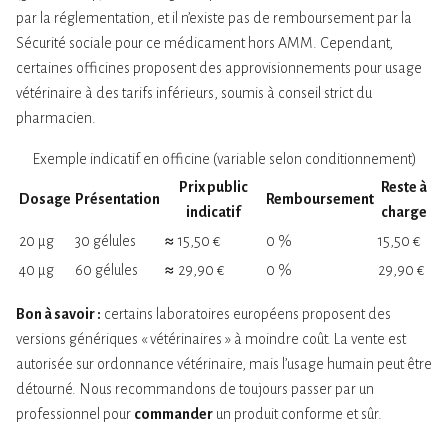
par la réglementation, et il n’existe pas de remboursement par la
Sécurité sociale pour ce médicament hors AMM. Cependant,
certaines officines proposent des approvisionnements pour usage
vétérinaire à des tarifs inférieurs, soumis à conseil strict du
pharmacien.
Exemple indicatif en officine (variable selon conditionnement)
Prix public
Reste à
Dosage
Présentation
Remboursement
indicatif
charge
20 µg
30 gélules
≈ 15,50 €
0 %
15,50 €
40 µg
60 gélules
≈ 29,90 €
0 %
29,90 €
Bon à savoir :
certains laboratoires européens proposent des
versions génériques « vétérinaires » à moindre coût. La vente est
autorisée sur ordonnance vétérinaire, mais l’usage humain peut être
détourné. Nous recommandons de toujours passer par un
professionnel pour
commander
un produit conforme et sûr.