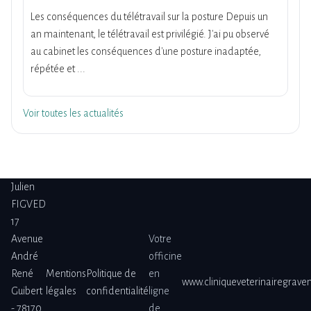
Les conséquences du télétravail sur la posture Depuis un
an maintenant, le télétravail est privilégié. J'ai pu observé
au cabinet les conséquences d'une posture inadaptée,
répétée et ...
Voir toutes les actualités
Julien
FIGVED
17
Avenue
Votre
André
officine
René
Mentions
Politique de
en
www.cliniqueveterinairegrave
Guibert
légales
confidentialité
ligne
- 78170
de