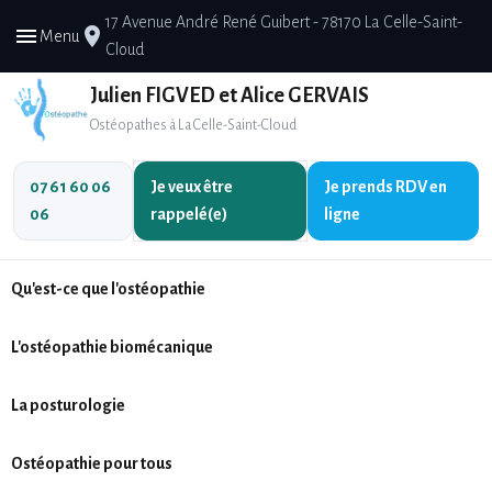
17 Avenue André René Guibert - 78170 La Celle-Saint-
menu
place
Menu
Cloud
Julien FIGVED et Alice GERVAIS
Ostéopathes à La Celle-Saint-Cloud
07 61 60 06
Je veux être
Je prends
RDV en
06
rappelé(e)
ligne
Qu'est-ce que l'ostéopathie
L'ostéopathie biomécanique
La posturologie
Ostéopathie pour tous