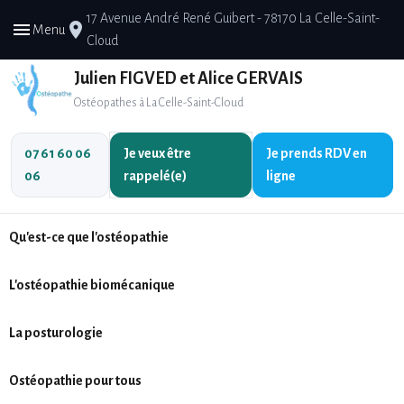
17 Avenue André René Guibert - 78170 La Celle-Saint-
menu
place
Menu
Cloud
Julien FIGVED et Alice GERVAIS
Ostéopathes à La Celle-Saint-Cloud
07 61 60 06
Je veux être
Je prends
RDV en
06
rappelé(e)
ligne
Qu'est-ce que l'ostéopathie
L'ostéopathie biomécanique
La posturologie
Ostéopathie pour tous