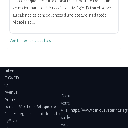
Les conséquences du télétravail sur la posture Depuis un
an maintenant, le télétravail est privilégié. J'ai pu observé
au cabinet les conséquences d'une posture inadaptée,
répétée et ...
Voir toutes les actualités
Julien
FIGVED
17
Avenue
Dans
André
votre
René
Mentions
Politique de
ville,
https://www.cliniqueveterinaire
Guibert
légales
confidentialité
sur le
- 78170
web