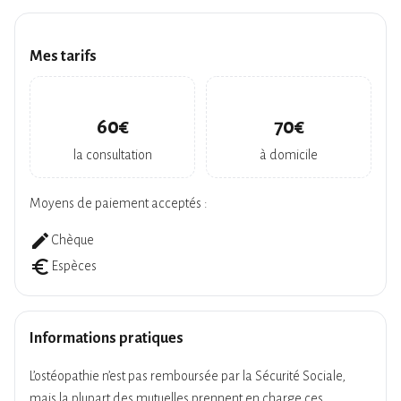
Mes tarifs
60€
70€
la consultation
à domicile
Moyens de paiement acceptés :
create
Chèque
euro_symbol
Espèces
Informations pratiques
L’ostéopathie n’est pas remboursée par la Sécurité Sociale,
mais la plupart des mutuelles prennent en charge ces