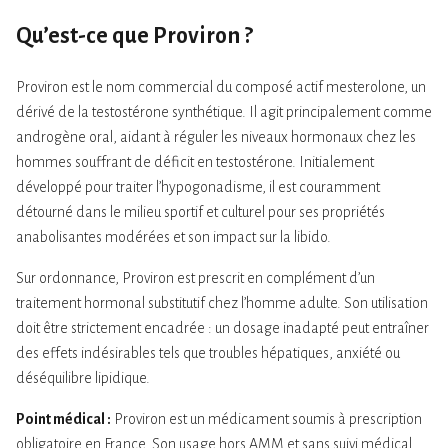
Qu’est-ce que Proviron ?
Proviron est le nom commercial du composé actif mesterolone, un
dérivé de la testostérone synthétique. Il agit principalement comme
androgène oral, aidant à réguler les niveaux hormonaux chez les
hommes souffrant de déficit en testostérone. Initialement
développé pour traiter l’hypogonadisme, il est couramment
détourné dans le milieu sportif et culturel pour ses propriétés
anabolisantes modérées et son impact sur la libido.
Sur ordonnance, Proviron est prescrit en complément d’un
traitement hormonal substitutif chez l’homme adulte. Son utilisation
doit être strictement encadrée : un dosage inadapté peut entraîner
des effets indésirables tels que troubles hépatiques, anxiété ou
déséquilibre lipidique.
Point médical :
Proviron est un médicament soumis à prescription
obligatoire en France. Son usage hors AMM et sans suivi médical