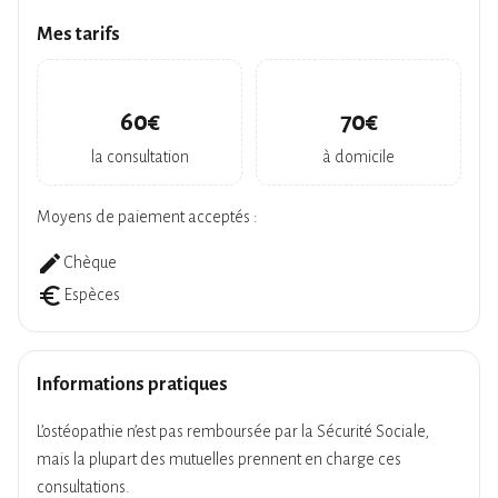
Mes tarifs
60€
70€
la consultation
à domicile
Moyens de paiement acceptés :
create
Chèque
euro_symbol
Espèces
Informations pratiques
L’ostéopathie n’est pas remboursée par la Sécurité Sociale,
mais la plupart des mutuelles prennent en charge ces
consultations.