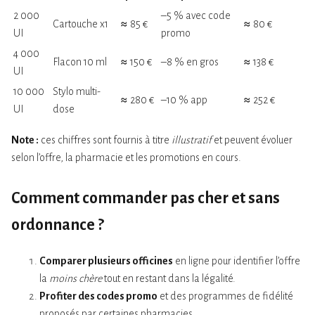
2 000
–5 % avec code
Cartouche x1
≈ 85 €
≈ 80 €
UI
promo
4 000
Flacon 10 ml
≈ 150 €
–8 % en gros
≈ 138 €
UI
10 000
Stylo multi-
≈ 280 €
–10 % app
≈ 252 €
UI
dose
Note :
ces chiffres sont fournis à titre
illustratif
et peuvent évoluer
selon l’offre, la pharmacie et les promotions en cours.
Comment commander pas cher et sans
ordonnance ?
Comparer plusieurs officines
en ligne pour identifier l’offre
la
moins chère
tout en restant dans la légalité.
Profiter des codes promo
et des programmes de fidélité
proposés par certaines pharmacies.