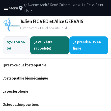
17 Avenue André René Guibert - 78170 La Celle-Saint-
menu
place
Menu
Cloud
Julien FIGVED et Alice GERVAIS
Ostéopathes à La Celle-Saint-Cloud
07 61 60 06
Je veux être
Je prends
RDV en
06
rappelé(e)
ligne
Qu'est-ce que l'ostéopathie
L'ostéopathie biomécanique
La posturologie
Ostéopathie pour tous