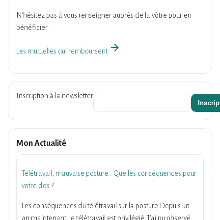
N’hésitez pas à vous renseigner auprès de la vôtre pour en
bénéficier.
arrow_forward
Les mutuelles qui remboursent
Inscription à la newsletter
Mon Actualité
Télétravail, mauvaise posture : Quelles conséquences pour
votre dos ?
Les conséquences du télétravail sur la posture Depuis un
an maintenant, le télétravail est privilégié. J'ai pu observé