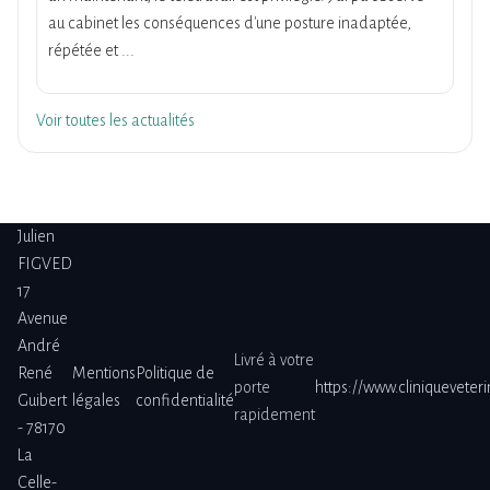
au cabinet les conséquences d'une posture inadaptée,
répétée et ...
Voir toutes les actualités
Julien
FIGVED
17
Avenue
André
Livré à votre
René
Mentions
Politique de
porte
https://www.cliniqueveter
Guibert
légales
confidentialité
rapidement
- 78170
La
Celle-